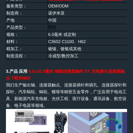
服务类型
：
OEM/ODM
制造商
：
诺伊米亚
产地
中国
产品类型
：
男性
规格
：
6.0
毫米
或定制
材料
：
C3602
C1100、H62
精加工
：
镀镍、镀银或其他
制造流程
：
冷成型/数控加工
3.产品
应用
6.0
x32.5
毫米 储能连接器触针 EV 充电插头连接器触
点
T
呃
米纳尔
我们生产输出轴、连接器触点、连接器插针和插孔、连接器探针和
探针、汽车蜗轮、蜗轮、螺母等精密五金零件，广泛应用于电动工
具、新能源汽车充电桩、光伏工程、医疗设备、通讯设备、航空设
备、电子电器等领域。