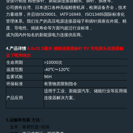
业设计制造
精密探针、新能源连接器触头、插针、插座等。
公司拥有台湾、日本进口各种高端精密机床，检测设备齐全，技术
力量雄厚，并启动ISO9001、IATF16949、ISO13485国际标准化
管理体系。我们生产的高压电源连接器端子和插针插座在外观、精
度、导电性、插拔寿命等方面均超过行业标准，
成为国内外知名的新能源电力连接供应商。
4.
产品详情
6.0
x32.5
毫米 储能连接器触针 EV 充电插头连接器触
点
T
呃
米纳尔
生命周期
>10000
次
温度范围
-40
〜120
℃
℃
盐雾试验
96H
环保标准
有害物质限制指令
适用于工业、新能源汽车、储能行业等应用领域
产品应用
连接器解决方案。
5
.运输和包装
方法：
盒
英
：吸塑托盘+纸箱