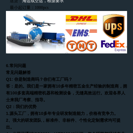
海运或空运
，
根据要求
送货：
最小起订量：1000pcs
6.
常问问题
常见问题解答
Q1: 你是制造商吗？你们有工厂吗？
答：是的。我们是一家拥有10多年精密五金生产经验的制造商，拥
有100多套高端精密机器和检测设备，无缝高效运行。欢迎各界人
士来我厂考察、指导。
Q2：我们的优势
1.源头工厂，拥有10多年专业研发制造能力，价格有竞争力。
2、强大的研发团队，标准件、非标件、个性化定制需求均可提
出。